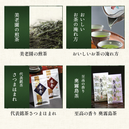
美老園の煎茶
おいしいお茶の淹れ方
代表銘茶さつまほまれ
至高の香り 奥霧島茶