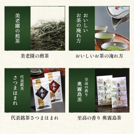
美老園の煎茶
おいしいお茶の淹れ方
代表銘茶さつまほまれ
至高の香り 奥霧島茶