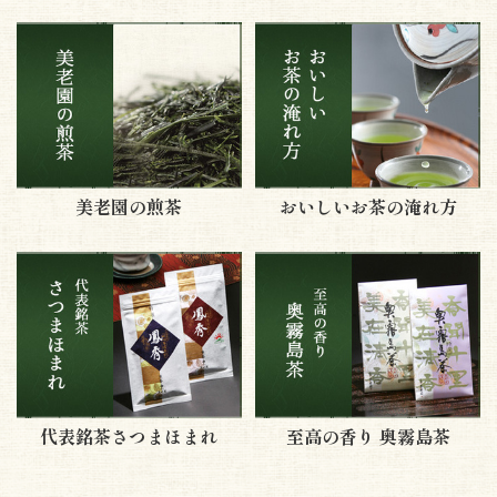
美老園の煎茶
おいしいお茶の淹れ方
代表銘茶さつまほまれ
至高の香り 奥霧島茶