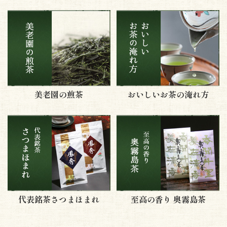
美老園の煎茶
おいしいお茶の淹れ方
代表銘茶さつまほまれ
至高の香り 奥霧島茶