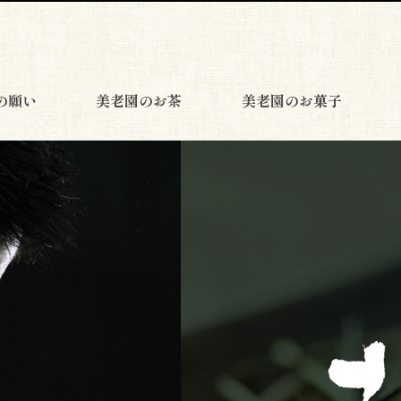
の願い
美老園のお茶
美老園のお菓子