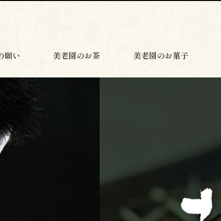
の願い
美老園のお茶
美老園のお菓子