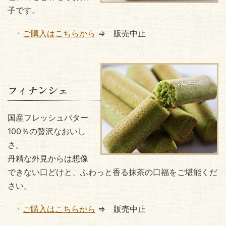
子です。
ご購入はこちらから
⇒ 販売中止
フィナンシェ
国産フレッシュバター
100％の贅沢なおいし
さ。
丹精な外見からは想像
できない口どけと、ふわっと香る抹茶の口福をご堪能くだ
さい。
ご購入はこちらから
⇒ 販売中止