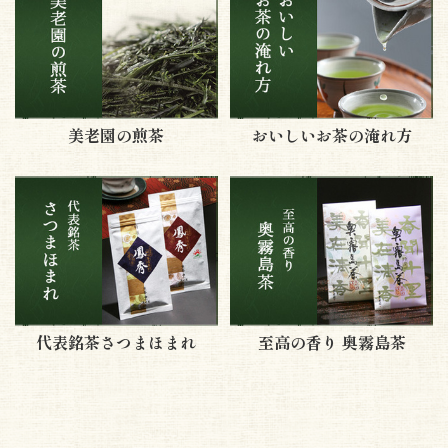
美老園の煎茶
おいしいお茶の淹れ方
代表銘茶さつまほまれ
至高の香り 奥霧島茶