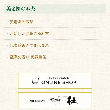
美老園のお茶
美老園の煎茶
おいしいお茶の淹れ方
代表銘茶さつまほまれ
至高の香り 奥霧島茶