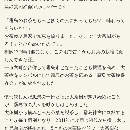
島緑茶同好会)のメンバーです。
「霧島のお茶をもっと多くの人に知ってもらい、味わって
もらいたい」
お茶栽培農家で知恵を絞りました。そこで「大茶樹があ
る！」とひらめいたのです。
樹齢120年は他になく、この地で古くからお茶の栽培に勤
しんできた証。
一市六町が合併して霧島市となったことも機運を高め、大
茶樹をシンボルにして霧島のお茶を広める「霧島大茶樹保
存会」が結成されました。
慣れ親しんだ風景の一部だった大茶樹が輝き始めたこと
が、霧島市の人々を動かしはじめました。
大茶樹から摘みとった茶葉を製茶し、霧島神宮に奉納する
ことが毎年恒例となり、2011年には同じ初代から挿し木し
た兄弟樹が移植され、5本もの大茶樹が並ぶ「大茶樹公