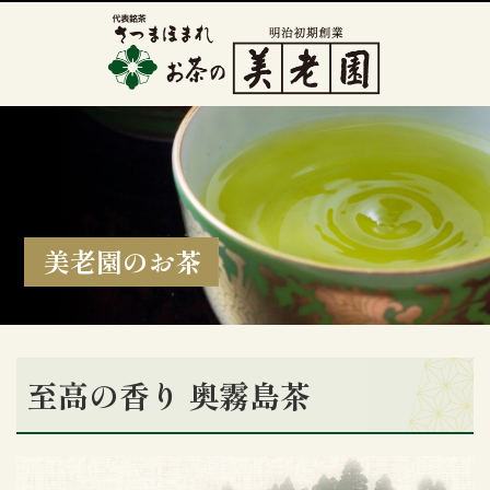
美老園のお茶
至高の香り 奥霧島茶