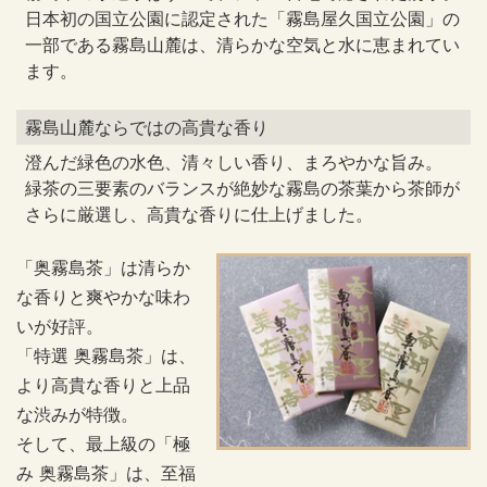
日本初の国立公園に認定された「霧島屋久国立公園」の
一部である霧島山麓は、清らかな空気と水に恵まれてい
ます。
霧島山麓ならではの高貴な香り
澄んだ緑色の水色、清々しい香り、まろやかな旨み。
緑茶の三要素のバランスが絶妙な霧島の茶葉から茶師が
さらに厳選し、高貴な香りに仕上げました。
「奥霧島茶」は清らか
な香りと爽やかな味わ
いが好評。
「特選 奥霧島茶」は、
より高貴な香りと上品
な渋みが特徴。
そして、最上級の「極
み 奥霧島茶」は、至福