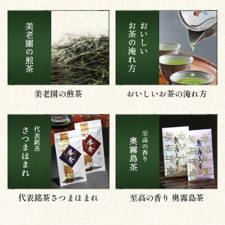
美老園の煎茶
おいしいお茶の淹れ方
代表銘茶さつまほまれ
至高の香り 奥霧島茶