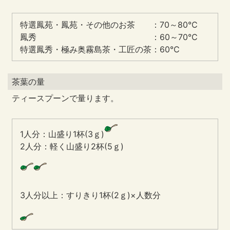
特選鳳苑・鳳苑・その他のお茶 ：70～80℃
鳳秀 ：60～70℃
特選鳳秀・極み奥霧島茶・工匠の茶：60℃
茶葉の量
ティースプーンで量ります。
1人分：山盛り1杯(3ｇ)
2人分：軽く山盛り2杯(5ｇ)
3人分以上：すりきり1杯(2ｇ)×人数分