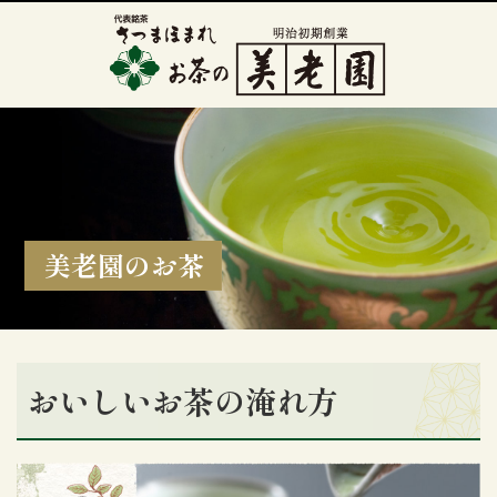
美老園のお茶
おいしいお茶の淹れ方