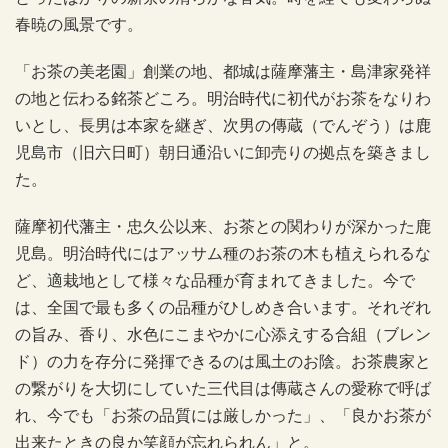
春暁の風景です。
「お茶の美老園」創業の地、都城は薩摩藩主・島津家発祥
の地と伝わる銘茶どころ。明治時代に初代がお茶をなりわ
いとし、長男は本家を継ぎ、次男の傳蔵（でんぞう）は鹿
児島市（旧六日町）朝日通沿いに卸売りの拠点を築きまし
た。
薩摩初代藩主・忠久公以来、お茶との関わりが深かった鹿
児島。明治時代にはアッサム種のお茶の木も植えられるな
ど、適栽地として様々な品種が育まれてきました。今で
は、全国で最も多くの品種がひしめき合います。それぞれ
の旨み、香り、水色にこまやかに心添えする合組（ブレン
ド）の力を存分に発揮できるのは風土のお陰。お茶農家と
の繋がりを大切にしていた三代目は傳蔵さんの愛称で呼ば
れ、今でも「お茶の品質には厳しかった」、「良かお茶が
出来たときの良か笑顔が忘れられん」と。