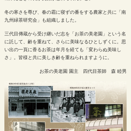
冬の寒さを尊び、春の霜に寝ずの番をする農家と共に「南
九州緑茶研究会」も組織しました。
三代目傳蔵から受け継いだ志を「お茶の美老園」という名
に託して、齢を重ねて、さらに美味なるひとしずくに。思
い出の一頁に香るお茶は年月を経ても「変わらぬ美味し
さ」。皆様と共に美しき齢を重ねられますように。
お茶の美老園 園主 四代目茶師 森 睦男