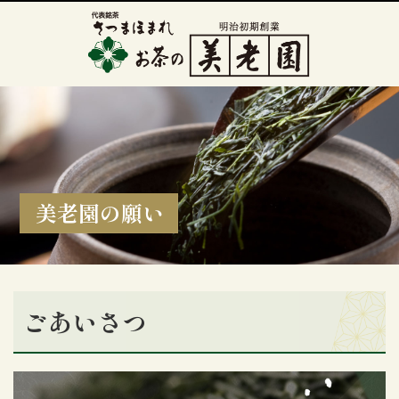
美老園の願い
ごあいさつ