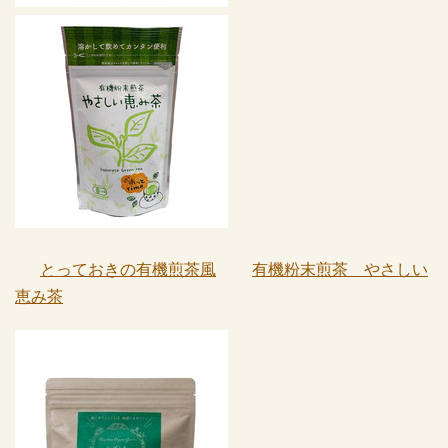
とっておきの有機煎茶風
有機粉末煎茶 やさしい
恵み茶