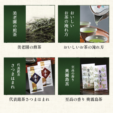
美老園の煎茶
おいしいお茶の淹れ方
代表銘茶さつまほまれ
至高の香り 奥霧島茶