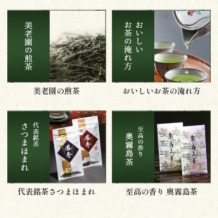
美老園の煎茶
おいしいお茶の淹れ方
代表銘茶さつまほまれ
至高の香り 奥霧島茶