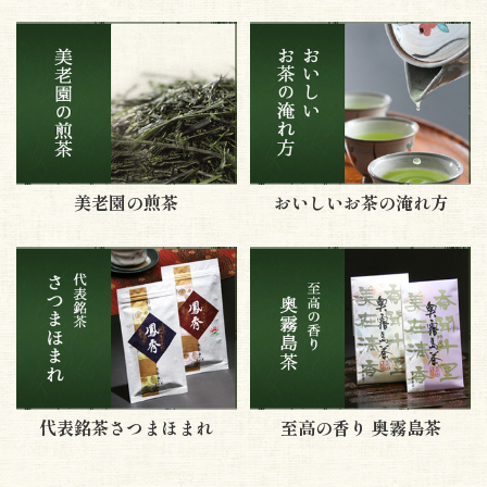
美老園の煎茶
おいしいお茶の淹れ方
代表銘茶さつまほまれ
至高の香り 奥霧島茶