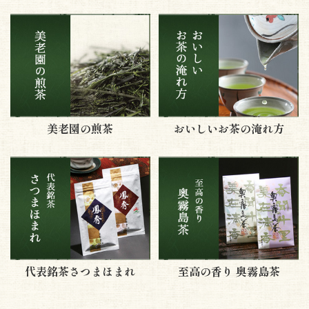
美老園の煎茶
おいしいお茶の淹れ方
代表銘茶さつまほまれ
至高の香り 奥霧島茶