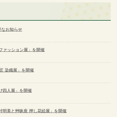
要なお知らせ
 漆ファッション展」を開催
の匠 染織展」を開催
布遊び四人展」を開催
回 中村明美と艸昧座 押し花絵展」を開催