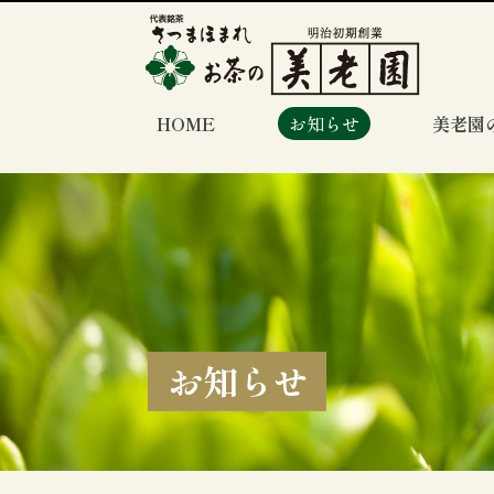
HOME
お知らせ
美老園
お知らせ