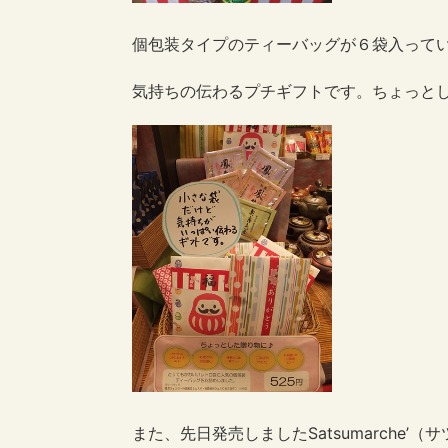
個包装タイプのティーバッグが６袋入ってい
気持ちの伝わるプチギフトです。ちょっと
また、先日発売しましたSatsumarche