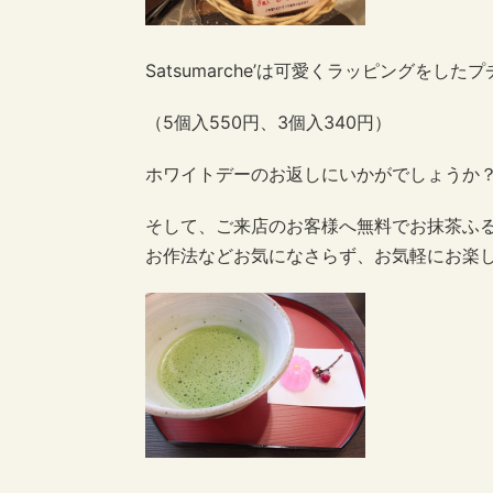
Satsumarche’は可愛くラッピングをし
（5個入550円、3個入340円）
ホワイトデーのお返しにいかがでしょうか
そして、ご来店のお客様へ無料でお抹茶ふ
お作法などお気になさらず、お気軽にお楽