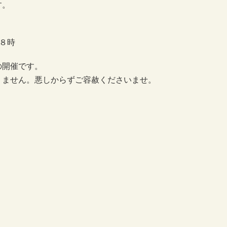
す。
８時
の開催です。
りません。悪しからずご容赦くださいませ。