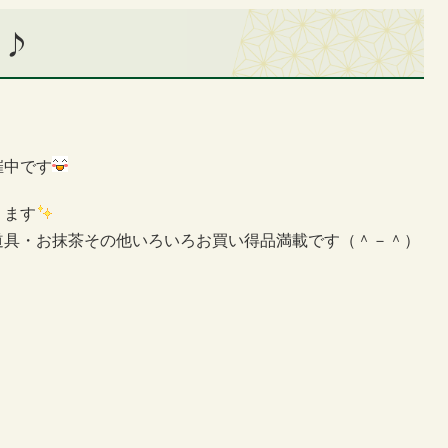
す♪
催中です
ります
道具・お抹茶その他いろいろお買い得品満載です（＾－＾）