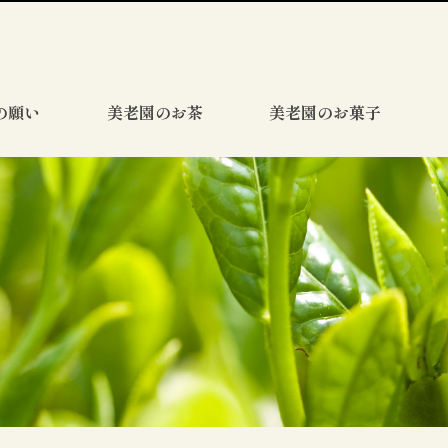
の願い
美老園のお茶
美老園のお菓子