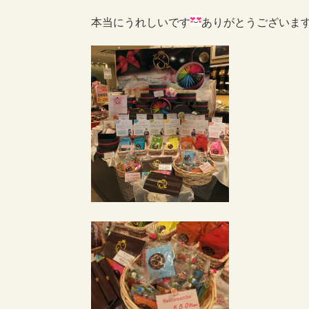
本当にうれしいです
ありがとうございま