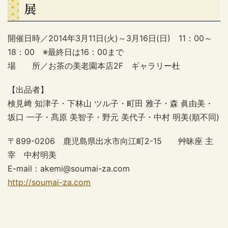
展
開催日時／2014年3月11日(火)～3月16日(日) 11：00～
18：00 ※最終日は16：00まで
場 所／お茶の美老園本店2F ギャラリー杜
【出品者】
検見﨑 知津子・下林山 ツル子・町田 雅子・森 眞由美・
坂口 一子・髙原 美智子・野元 美代子・中村 明美(順不同)
〒899-0206 鹿児島県出水市向江町2-15 艸昧座 主
宰 中村明美
E-mail：akemi@soumai-za.com
http://soumai-za.com