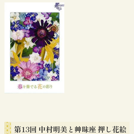
第13回 中村明美と艸昧座 押し花絵