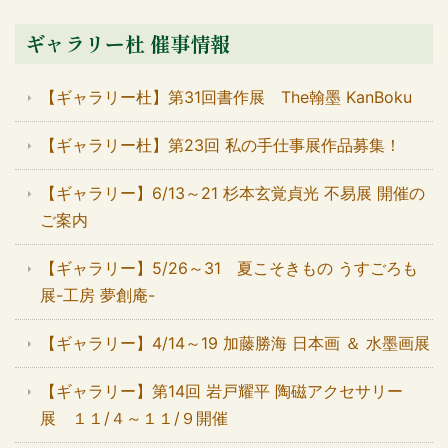
ギャラリー杜 催事情報
【ギャラリー杜】第31回書作展 The翰墨 KanBoku
【ギャラリー杜】第23回 私の手仕事展作品募集！
【ギャラリー】6/13～21 杉本玄覚貞光 不易展 開催の
ご案内
【ギャラリー】5/26～31 夏こそきもの うすごろも
展-工房 夢創庵-
【ギャラリー】4/14～19 加藤勝海 日本画 ＆ 水墨画展
【ギャラリー】第14回 岩戸耀平 陶磁アクセサリー
展 １１/４～１１/９開催