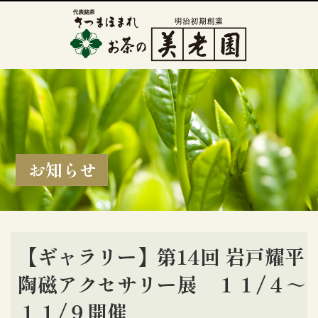
お知らせ
【ギャラリー】第14回 岩戸耀平
陶磁アクセサリー展 １１/４～
１１/９開催