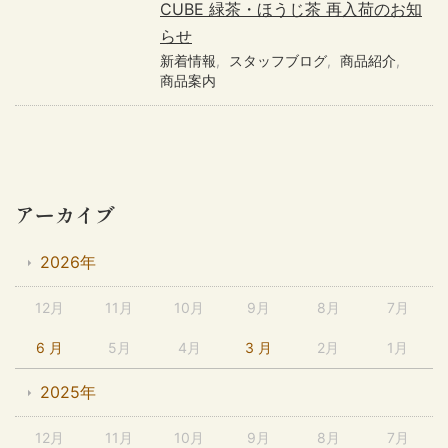
CUBE 緑茶・ほうじ茶 再入荷のお知
らせ
新着情報
スタッフブログ
商品紹介
商品案内
アーカイブ
2026年
12月
11月
10月
9月
8月
7月
6 月
5月
4月
3 月
2月
1月
2025年
12月
11月
10月
9月
8月
7月