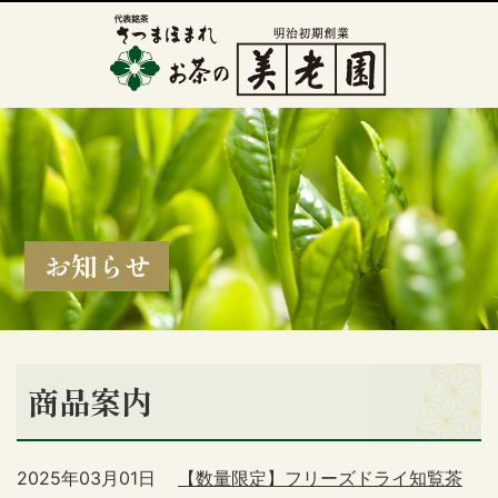
お知らせ
商品案内
2025年03月01日
【数量限定】フリーズドライ知覧茶