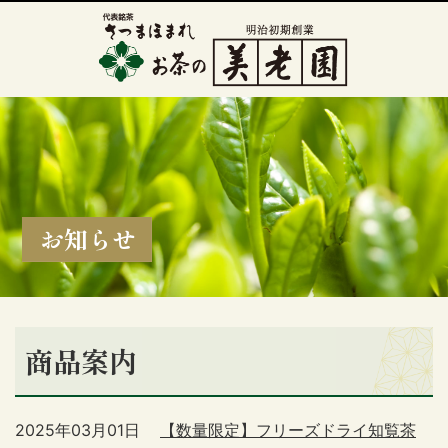
お知らせ
商品案内
2025年03月01日
【数量限定】フリーズドライ知覧茶