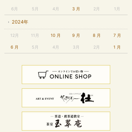
6月
5月
4月
3 月
2月
1月
2024年
12月
11月
10 月
9 月
8 月
7 月
6 月
5月
4月
3月
2月
1 月