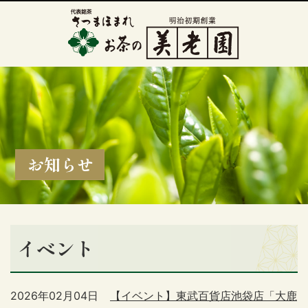
お知らせ
イベント
2026年02月04日
【イベント】東武百貨店池袋店「大鹿