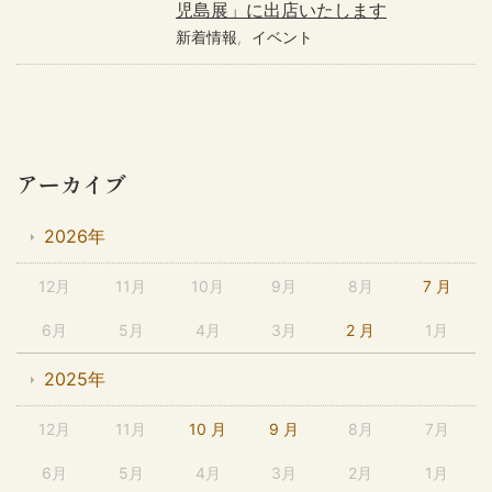
児島展」に出店いたします
新着情報
イベント
アーカイブ
2026年
12月
11月
10月
9月
8月
7 月
6月
5月
4月
3月
2 月
1月
2025年
12月
11月
10 月
9 月
8月
7月
6月
5月
4月
3月
2月
1月