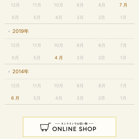
12月
11月
10月
9月
8月
7 月
6月
5月
4月
3月
2月
1月
2019年
12月
11月
10月
9月
8月
7月
6月
5月
4 月
3月
2月
1月
2014年
12月
11月
10月
9月
8月
7月
6 月
5月
4月
3月
2月
1月