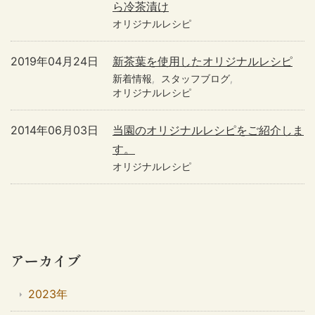
ら冷茶漬け
オリジナルレシピ
2019年04月24日
新茶葉を使用したオリジナルレシピ
新着情報
スタッフブログ
オリジナルレシピ
2014年06月03日
当園のオリジナルレシピをご紹介しま
す。
オリジナルレシピ
アーカイブ
2023年