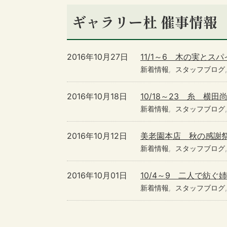
ギャラリー杜 催事情報
2016年10月27日
11/1～6 木の実と
新着情報
スタッフブログ
2016年10月18日
10/18～23 糸 横
新着情報
スタッフブログ
2016年10月12日
美老園本店 秋の感謝
新着情報
スタッフブログ
2016年10月01日
10/4～9 二人で紡
新着情報
スタッフブログ