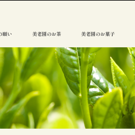
の願い
美老園のお茶
美老園のお菓子