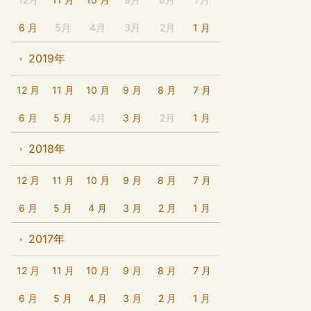
6 月
5月
4月
3月
2月
1 月
2019年
12 月
11 月
10 月
9 月
8 月
7 月
6 月
5 月
4月
3 月
2月
1 月
2018年
12 月
11 月
10 月
9 月
8 月
7 月
6 月
5 月
4 月
3 月
2 月
1 月
2017年
12 月
11 月
10 月
9 月
8 月
7 月
6 月
5 月
4 月
3 月
2 月
1 月