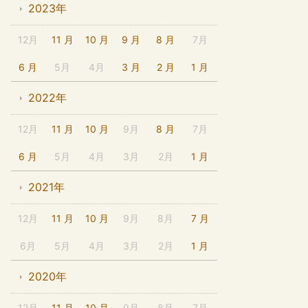
2023年
12月
11 月
10 月
9 月
8 月
7月
6 月
5月
4月
3 月
2 月
1 月
2022年
12月
11 月
10 月
9月
8 月
7月
6 月
5月
4月
3月
2月
1 月
2021年
12月
11 月
10 月
9月
8月
7 月
6月
5月
4月
3月
2月
1 月
2020年
12月
11 月
10 月
9月
8月
7月