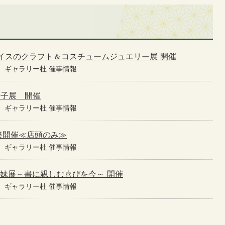
スパイスのクラフト＆コスチュームジュエリー展 開催
ギャラリー杜 催事情報
田尚子展 開催
ギャラリー杜 催事情報
祭開催≪店頭のみ≫
ギャラリー杜 催事情報
ぐ姉妹展～書に親しむ喜びを今～ 開催
ギャラリー杜 催事情報