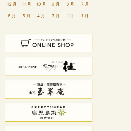
12 月
11 月
10 月
9 月
8 月
7 月
6 月
5 月
4 月
3 月
2月
1 月