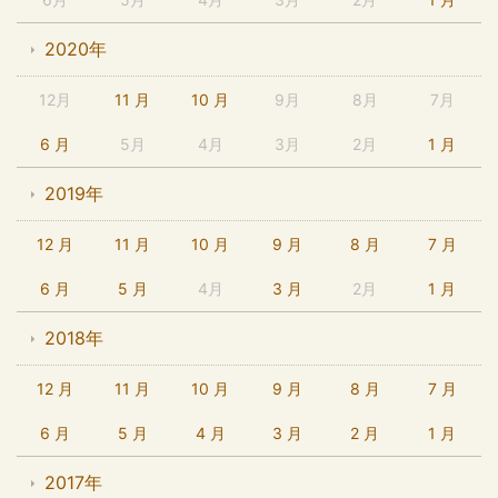
2020年
12月
11 月
10 月
9月
8月
7月
6 月
5月
4月
3月
2月
1 月
2019年
12 月
11 月
10 月
9 月
8 月
7 月
6 月
5 月
4月
3 月
2月
1 月
2018年
12 月
11 月
10 月
9 月
8 月
7 月
6 月
5 月
4 月
3 月
2 月
1 月
2017年