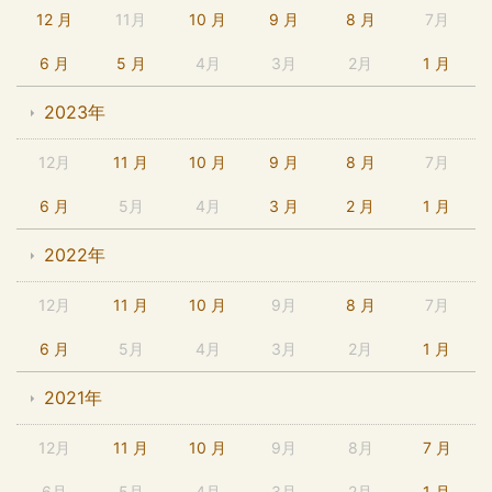
12 月
11月
10 月
9 月
8 月
7月
6 月
5 月
4月
3月
2月
1 月
2023年
12月
11 月
10 月
9 月
8 月
7月
6 月
5月
4月
3 月
2 月
1 月
2022年
12月
11 月
10 月
9月
8 月
7月
6 月
5月
4月
3月
2月
1 月
2021年
12月
11 月
10 月
9月
8月
7 月
6月
5月
4月
3月
2月
1 月