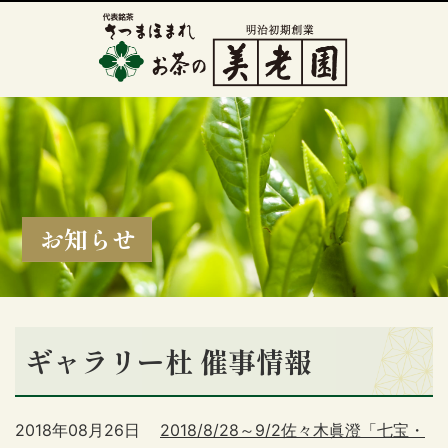
お知らせ
ギャラリー杜 催事情報
2018年08月26日
2018/8/28～9/2佐々木眞澄「七宝・