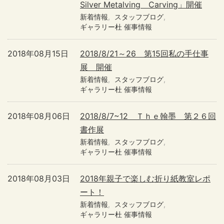
Silver Metalving Carving」開催
新着情報
スタッフブログ
ギャラリー杜 催事情報
2018年08月15日
2018/8/21～26 第15回私の手仕事
展 開催
新着情報
スタッフブログ
ギャラリー杜 催事情報
2018年08月06日
2018/8/7~12 Ｔｈｅ翰墨 第２６回
書作展
新着情報
スタッフブログ
ギャラリー杜 催事情報
2018年08月03日
2018年親子で楽しむ折り紙教室レポ
ート！
新着情報
スタッフブログ
ギャラリー杜 催事情報