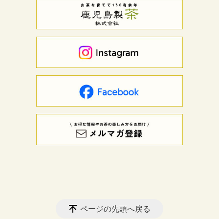
ページの先頭へ戻る