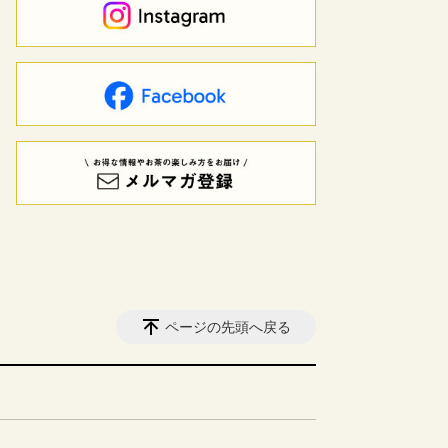
ページの先頭へ戻る