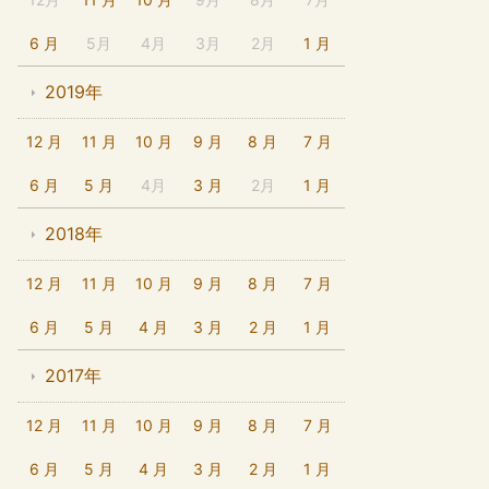
6 月
5月
4月
3月
2月
1 月
2019年
12 月
11 月
10 月
9 月
8 月
7 月
6 月
5 月
4月
3 月
2月
1 月
2018年
12 月
11 月
10 月
9 月
8 月
7 月
6 月
5 月
4 月
3 月
2 月
1 月
2017年
12 月
11 月
10 月
9 月
8 月
7 月
6 月
5 月
4 月
3 月
2 月
1 月