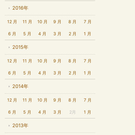
2016年
12 月
11 月
10 月
9 月
8 月
7 月
6 月
5 月
4 月
3 月
2 月
1 月
2015年
12 月
11 月
10 月
9 月
8 月
7 月
6 月
5 月
4 月
3 月
2 月
1 月
2014年
12 月
11 月
10 月
9 月
8 月
7 月
6 月
5 月
4 月
3 月
2月
1 月
2013年