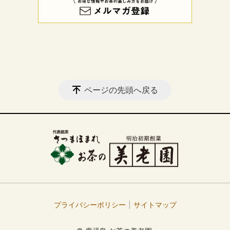
ページの先頭へ戻る
プライバシーポリシー
サイトマップ