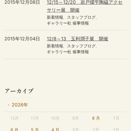
2015年12月08日
12/15～12/20 岩戸燿平陶磁アクセ
サリー展 開催
新着情報
スタッフブログ
ギャラリー杜 催事情報
2015年12月04日
12/8～13 玉利潤子展 開催
新着情報
スタッフブログ
ギャラリー杜 催事情報
アーカイブ
2026年
12月
11月
10月
9月
8 月
7月
6 月
5 月
4 月
3月
2月
1月