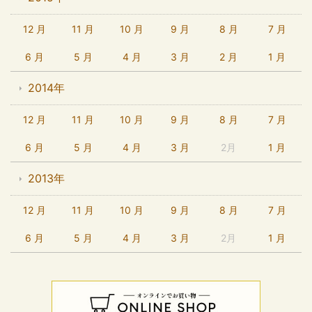
12 月
11 月
10 月
9 月
8 月
7 月
6 月
5 月
4 月
3 月
2 月
1 月
2014年
12 月
11 月
10 月
9 月
8 月
7 月
6 月
5 月
4 月
3 月
2月
1 月
2013年
12 月
11 月
10 月
9 月
8 月
7 月
6 月
5 月
4 月
3 月
2月
1 月