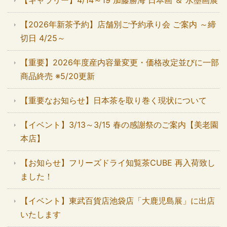
【ギャラリー】4/14～19 加藤勝海 日本画 ＆ 水墨画展
【2026年新茶予約】店舗別ご予約承り会 ご案内 ～締
切日 4/25～
【重要】2026年度産内容量変更・価格改定並びに一部
商品終売 ※5/20更新
【重要なお知らせ】日本茶を取り巻く現状について
【イベント】3/13～3/15 春の感謝祭のご案内【美老園
本店】
【お知らせ】フリーズドライ知覧茶CUBE 再入荷致し
ました！
【イベント】東武百貨店池袋店「大鹿児島展」に出店
いたします