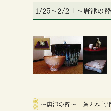
1/25～2/2「～唐津の
～唐津の粋～ 藤ノ木土平