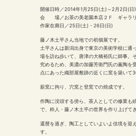
開催日時／2014年1月25日(土)～2月2日(日) 
会 場／お茶の美老園本店２Ｆ ギャラ
作家在廊日／25日(土)・26日(日)
藤ノ木土平さん当地での初個展です。
土平さんは新潟出身で東京の美術学校に通
場を訪ね歩いて、唐津の大橋裕氏に師事。そ
究めるため、美濃の加藤芳衛門氏の薫陶を
点にあった織部屋敷跡の近くに窯を築いて3
薪窯に拘り、穴窯と登窯での焼成です。
作陶に没頭する傍ら、茶人としての修業も
で、粋人・藤ノ木土平の世界を作り上げて
還暦を過ぎ、陶工としていよいよ佳境を迎
す。