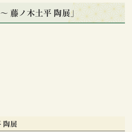
粋～ 藤ノ木土平 陶展」
 陶展