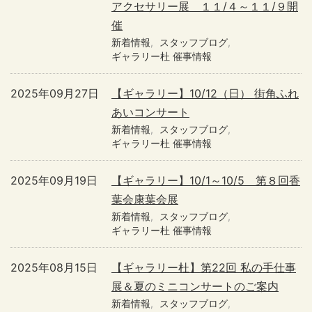
アクセサリー展 １１/４～１１/９開
催
新着情報
スタッフブログ
ギャラリー杜 催事情報
2025年09月27日
【ギャラリー】10/12（日） 街角ふれ
あいコンサート
新着情報
スタッフブログ
ギャラリー杜 催事情報
2025年09月19日
【ギャラリー】10/1～10/5 第８回香
葉会康葉会展
新着情報
スタッフブログ
ギャラリー杜 催事情報
2025年08月15日
【ギャラリー杜】第22回 私の手仕事
展＆夏のミニコンサートのご案内
新着情報
スタッフブログ