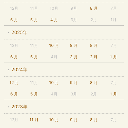
12月
11月
10月
9月
8 月
7月
6 月
5 月
4 月
3月
2月
1月
2025年
12月
11月
10 月
9 月
8 月
7月
6 月
5 月
4月
3 月
2 月
1 月
2024年
12 月
11月
10 月
9 月
8 月
7月
6 月
5 月
4月
3月
2月
1 月
2023年
12月
11 月
10 月
9 月
8 月
7月