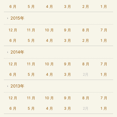
6 月
5 月
4 月
3 月
2 月
1 月
2015年
12 月
11 月
10 月
9 月
8 月
7 月
6 月
5 月
4 月
3 月
2 月
1 月
2014年
12 月
11 月
10 月
9 月
8 月
7 月
6 月
5 月
4 月
3 月
2月
1 月
2013年
12 月
11 月
10 月
9 月
8 月
7 月
6 月
5 月
4 月
3 月
2月
1 月