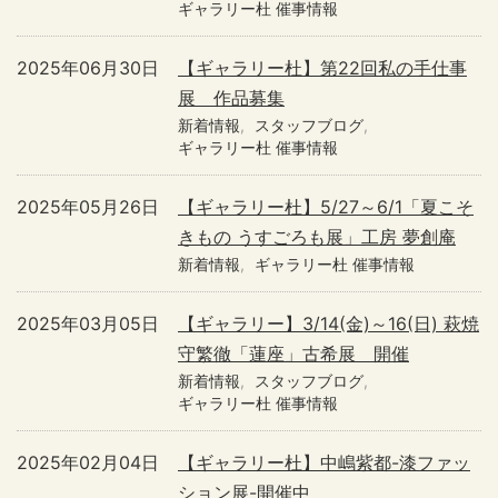
ギャラリー杜 催事情報
2025年06月30日
【ギャラリー杜】第22回私の手仕事
展 作品募集
新着情報
スタッフブログ
ギャラリー杜 催事情報
2025年05月26日
【ギャラリー杜】5/27～6/1「夏こそ
きもの うすごろも展」工房 夢創庵
新着情報
ギャラリー杜 催事情報
2025年03月05日
【ギャラリー】3/14(金)～16(日) 萩焼
守繁徹「蓮座」古希展 開催
新着情報
スタッフブログ
ギャラリー杜 催事情報
2025年02月04日
【ギャラリー杜】中嶋紫都-漆ファッ
ション展-開催中