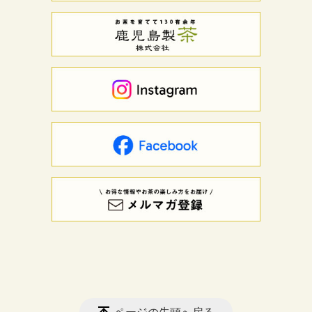
ページの先頭へ戻る