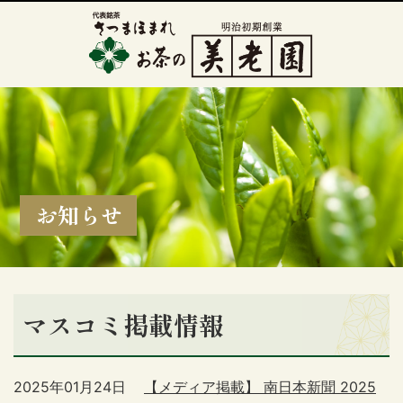
お知らせ
マスコミ掲載情報
2025年01月24日
【メディア掲載】 南日本新聞 2025