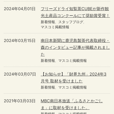
2024年04月01日
フリーズドライ知覧茶CUBEが新作観
光土産品コンクールにて奨励賞受賞！
新着情報
スタッフブログ
マスコミ掲載情報
2024年03月15日
南日本新聞に鹿児島製茶代表取締役・
森のインタビュー記事が掲載されまし
た
新着情報
マスコミ掲載情報
2024年03月07日
【お知らせ】「財界九州」2024年3
月号 取材を受けました
新着情報
マスコミ掲載情報
2021年03月03日
MBC南日本放送「ふるさとかごし
ま」に取材を受けました。
新着情報
マスコミ掲載情報