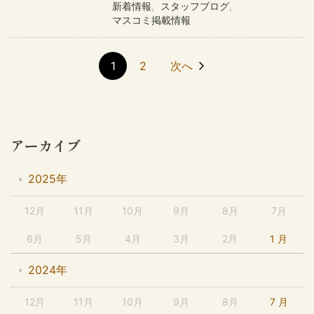
新着情報
スタッフブログ
マスコミ掲載情報
1
2
次へ
アーカイブ
2025年
12月
11月
10月
9月
8月
7月
6月
5月
4月
3月
2月
1 月
2024年
12月
11月
10月
9月
8月
7 月