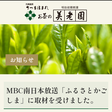
お知らせ
MBC南日本放送「ふるさとかご
しま」に取材を受けました。