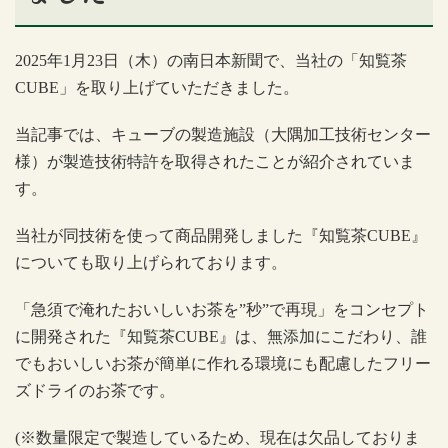
2025
年
1
月
23
日（木）の南日本新聞で、当社の「知覧茶
CUBE
」を取り上げていただきました。
当記事では、キューブの製造施設（大隅加工技術センター
様）が製造技術特許を取得されたことが紹介されていま
す。
当社が同技術を使って商品開発しました『知覧茶
CUBE
』
についても取り上げられております。
「急須で淹れたおいしいお茶を
”
秒
”
で再現」をコンセプト
に開発された『知覧茶
CUBE
』は、無添加にこだわり、誰
でもおいしいお茶が簡単に作れる環境にも配慮したフリー
ズドライのお茶です。
(
※数量限定で製造しているため、現在は欠品しておりま