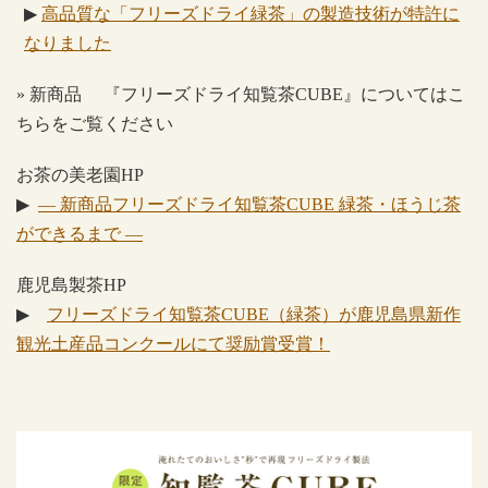
▶
高品質な「フリ
ー
ズドライ緑茶」の製造技術が特許に
なりました
»
新商品 『フリーズドライ知覧茶
CUBE
』についてはこ
ちらをご覧ください
お茶の美老園
HP
▶
―
新商品
フリーズドラ
イ
知覧茶CUBE
緑茶・ほうじ茶
ができるまで ―
鹿児島製茶
HP
▶
フリーズドライ知覧茶CUBE
（緑茶）が鹿児島県新作
観光土産品コンクールにて奨励賞受賞！