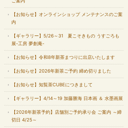
ご案内
【お知らせ】オンラインショップ メンテナンスのご案
内
【ギャラリー】5/26～31 夏こそきもの うすごろも
展-工房 夢創庵-
【お知らせ】令和8年新茶まつりに出店いたします
【お知らせ】2026年新茶ご予約 締め切りました
【お知らせ】知覧茶CUBEにつきまして
【ギャラリー】4/14～19 加藤勝海 日本画 ＆ 水墨画展
【2026年新茶予約】店舗別ご予約承り会 ご案内 ～締
切日 4/25～