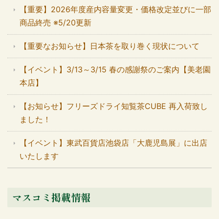
【重要】2026年度産内容量変更・価格改定並びに一部
商品終売 ※5/20更新
【重要なお知らせ】日本茶を取り巻く現状について
【イベント】3/13～3/15 春の感謝祭のご案内【美老園
本店】
【お知らせ】フリーズドライ知覧茶CUBE 再入荷致し
ました！
【イベント】東武百貨店池袋店「大鹿児島展」に出店
いたします
マスコミ掲載情報