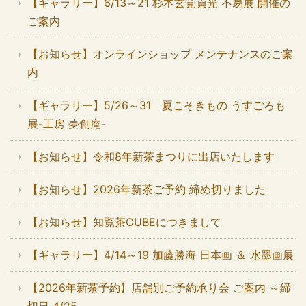
【ギャラリー】6/13～21 杉本玄覚貞光 不易展 開催の
ご案内
【お知らせ】オンラインショップ メンテナンスのご案
内
【ギャラリー】5/26～31 夏こそきもの うすごろも
展-工房 夢創庵-
【お知らせ】令和8年新茶まつりに出店いたします
【お知らせ】2026年新茶ご予約 締め切りました
【お知らせ】知覧茶CUBEにつきまして
【ギャラリー】4/14～19 加藤勝海 日本画 ＆ 水墨画展
【2026年新茶予約】店舗別ご予約承り会 ご案内 ～締