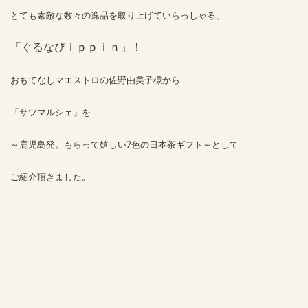
とても素敵な数々の逸品を取り上げていらっしゃる、
「ぐるなびｉｐｐｉｎ」！
おもてなしマエストロの佐野由美子様から
「サツマルシェ」を
～鹿児島発。もらって嬉しい7色の日本茶ギフト～として
ご紹介頂きました。