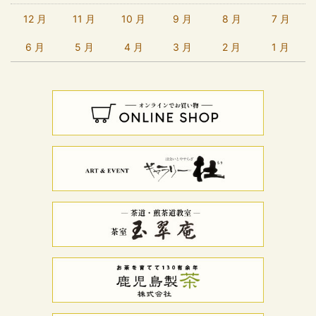
12 月
11 月
10 月
9 月
8 月
7 月
6 月
5 月
4 月
3 月
2 月
1 月