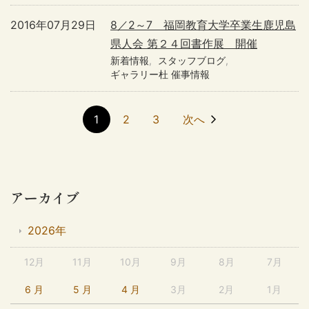
2016年07月29日
8／2～7 福岡教育大学卒業生鹿児島
県人会 第２４回書作展 開催
新着情報
スタッフブログ
ギャラリー杜 催事情報
1
2
3
次へ
アーカイブ
2026年
12月
11月
10月
9月
8月
7月
6 月
5 月
4 月
3月
2月
1月