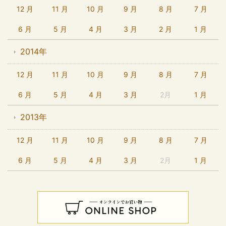
12 月
11 月
10 月
9 月
8 月
7 月
6 月
5 月
4 月
3 月
2 月
1 月
2014年
12 月
11 月
10 月
9 月
8 月
7 月
6 月
5 月
4 月
3 月
2月
1 月
2013年
12 月
11 月
10 月
9 月
8 月
7 月
6 月
5 月
4 月
3 月
2月
1 月