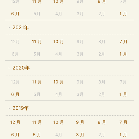
12月
11 月
10 月
9月
8 月
7月
6 月
5月
4月
3月
2月
1 月
2021年
12月
11 月
10 月
9月
8月
7 月
6月
5月
4月
3月
2月
1 月
2020年
12月
11 月
10 月
9月
8月
7月
6 月
5月
4月
3月
2月
1 月
2019年
12 月
11 月
10 月
9 月
8 月
7 月
6 月
5 月
4月
3 月
2月
1 月