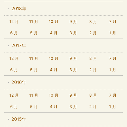
2018年
12 月
11 月
10 月
9 月
8 月
7 月
6 月
5 月
4 月
3 月
2 月
1 月
2017年
12 月
11 月
10 月
9 月
8 月
7 月
6 月
5 月
4 月
3 月
2 月
1 月
2016年
12 月
11 月
10 月
9 月
8 月
7 月
6 月
5 月
4 月
3 月
2 月
1 月
2015年