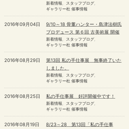
新着情報
スタッフブログ
ギャラリー杜 催事情報
2016年09月04日
9/10～18 骨董ハンター・島津法樹氏
プロデュース 第６回 古美術展 開催
新着情報
スタッフブログ
ギャラリー杜 催事情報
2016年08月29日
第13回 私の手仕事展 無事終了いた
しました。
新着情報
スタッフブログ
ギャラリー杜 催事情報
2016年08月25日
私の手仕事展 好評開催中です！
新着情報
スタッフブログ
ギャラリー杜 催事情報
2016年08月19日
8/23～28 第13回「私の手仕事