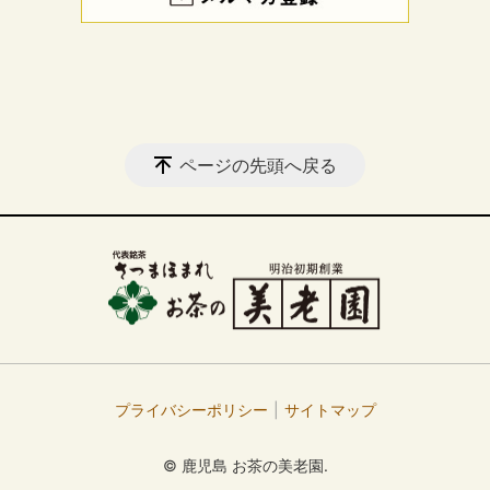
ページの先頭へ戻る
プライバシーポリシー
サイトマップ
© 鹿児島 お茶の美老園.