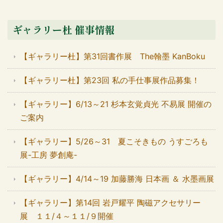
ギャラリー杜 催事情報
【ギャラリー杜】第31回書作展 The翰墨 KanBoku
【ギャラリー杜】第23回 私の手仕事展作品募集！
【ギャラリー】6/13～21 杉本玄覚貞光 不易展 開催の
ご案内
【ギャラリー】5/26～31 夏こそきもの うすごろも
展-工房 夢創庵-
【ギャラリー】4/14～19 加藤勝海 日本画 ＆ 水墨画展
【ギャラリー】第14回 岩戸耀平 陶磁アクセサリー
展 １１/４～１１/９開催