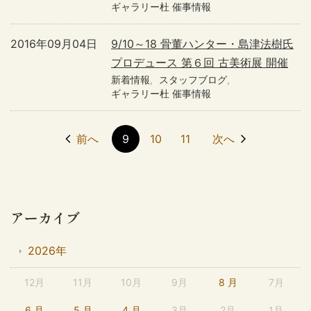
ギャラリー杜 催事情報
2016年09月04日
9/10～18 骨董ハンター・島津法樹氏
プロデュース 第６回 古美術展 開催
新着情報
スタッフブログ
ギャラリー杜 催事情報
前へ
9
10
11
次へ
アーカイブ
2026年
12月
11月
10月
9月
8 月
7月
6 月
5 月
4 月
3月
2月
1月