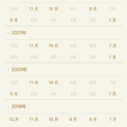
12月
11 月
10 月
9月
8 月
7月
6 月
5月
4月
3月
2月
1 月
2021年
12月
11 月
10 月
9月
8月
7 月
6月
5月
4月
3月
2月
1 月
2020年
12月
11 月
10 月
9月
8月
7月
6 月
5月
4月
3月
2月
1 月
2019年
12 月
11 月
10 月
9 月
8 月
7 月