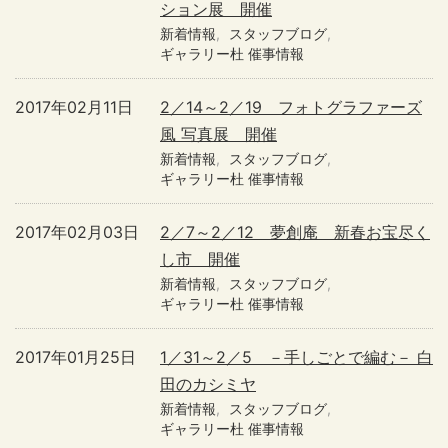
ション展 開催
新着情報
スタッフブログ
ギャラリー杜 催事情報
2017年02月11日
2／14～2／19 フォトグラファーズ
風 写真展 開催
新着情報
スタッフブログ
ギャラリー杜 催事情報
2017年02月03日
2／7～2／12 夢創庵 新春お宝尽く
し市 開催
新着情報
スタッフブログ
ギャラリー杜 催事情報
2017年01月25日
1／31～2／5 －手しごとで編む－ 白
田のカシミヤ
新着情報
スタッフブログ
ギャラリー杜 催事情報