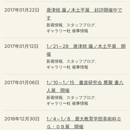
2017年01月22日
唐津焼 藤ノ木土平展 好評開催中で
す
新着情報
スタッフブログ
ギャラリー杜 催事情報
2017年01月12日
1／21～29 唐津焼 藤ノ木土平展 開
催
新着情報
スタッフブログ
ギャラリー杜 催事情報
2017年01月06日
1／10～1／15 書道研究会 麑聚 書八
人展 開催
新着情報
スタッフブログ
ギャラリー杜 催事情報
2016年12月30日
1／4～1／8 鹿大教育学部美術科Ｏ
Ｇ・ＯＢ展 開催