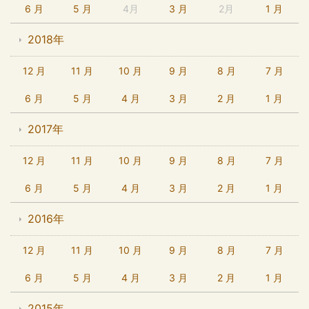
6 月
5 月
4月
3 月
2月
1 月
2018年
12 月
11 月
10 月
9 月
8 月
7 月
6 月
5 月
4 月
3 月
2 月
1 月
2017年
12 月
11 月
10 月
9 月
8 月
7 月
6 月
5 月
4 月
3 月
2 月
1 月
2016年
12 月
11 月
10 月
9 月
8 月
7 月
6 月
5 月
4 月
3 月
2 月
1 月
2015年