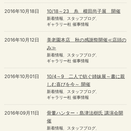
2016年10月18日
10/18～23 糸 横田尚子展 開催
新着情報
スタッフブログ
ギャラリー杜 催事情報
2016年10月12日
美老園本店 秋の感謝祭開催≪店頭の
み≫
新着情報
スタッフブログ
ギャラリー杜 催事情報
2016年10月01日
10/4～9 二人で紡ぐ姉妹展～書に親
しむ喜びを今～ 開催
新着情報
スタッフブログ
ギャラリー杜 催事情報
2016年09月11日
骨董ハンター・島津法樹氏 講演会開
催
新着情報
スタッフブログ