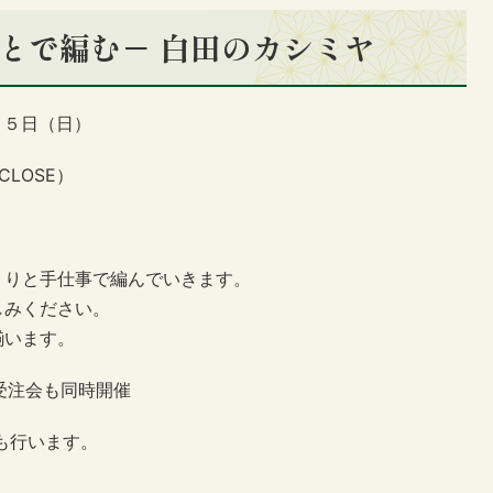
ごとで編む－ 白田のカシミヤ
月５日（日）
CLOSE）
くりと手仕事で編んでいきます。
しみください。
揃います。
早期受注会も同時開催
も行います。