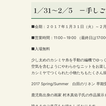
1／31～2／5 －手し
■会期：２０１７年１月３１日（火）～２
■営業時間：11:00～19:00 （最終日は17:00
■入場無料
少し太めのカシミヤ糸を手動の編機でゆっ
空気を含むようにやわらかなニットをお楽
カシミヤでつくられた小物たちもたくさん
2017 Spring/Summer 白田のリネン 
鹿児島出身の画家 村木真佑子氏の作品展示