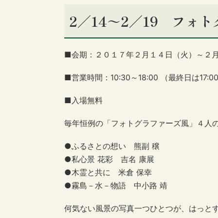
2／14～2／19 フォ
■会期：２０１７年２月１４日（火）～２
■営業時間：10:30～18:00 （最終日は17:0
■入場無料
毎年恒例の「フォトグラファーズ風」４人
●ふるさとの想い 熊副 穣
●私心景 花彩 吉名 康展
●木霊と共に 米倉 保幸
●霧島－水－物語 中小路 靖
何気ない風景の写真一つひとつが、はっと