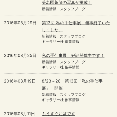
美老園茶師の写真が掲載！
新着情報
スタッフブログ
2016年08月29日
第13回 私の手仕事展 無事終了いた
しました。
新着情報
スタッフブログ
ギャラリー杜 催事情報
2016年08月25日
私の手仕事展 好評開催中です！
新着情報
スタッフブログ
ギャラリー杜 催事情報
2016年08月19日
8/23～28 第13回「私の手仕事
展」 開催
新着情報
スタッフブログ
ギャラリー杜 催事情報
2016年08月11日
もうすぐお盆です