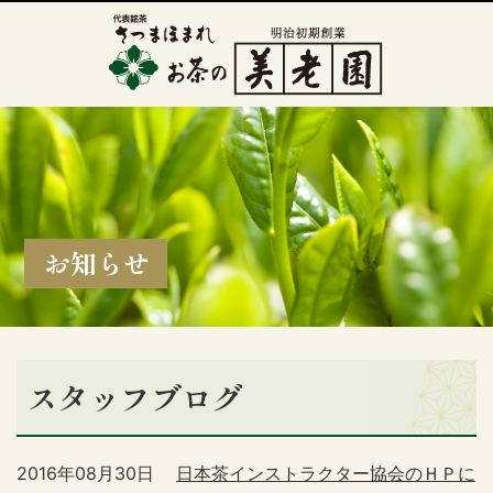
お知らせ
スタッフブログ
2016年08月30日
日本茶インストラクター協会のＨＰに