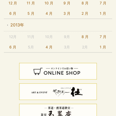
12 月
11 月
10 月
9 月
8 月
7 月
6 月
5 月
4 月
3 月
2 月
1 月
2013年
12月
11月
10月
9月
8 月
7 月
6 月
5月
4 月
3月
2月
1 月