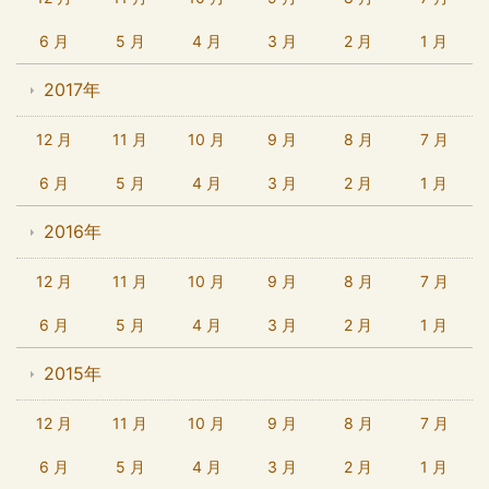
6 月
5 月
4 月
3 月
2 月
1 月
2017年
12 月
11 月
10 月
9 月
8 月
7 月
6 月
5 月
4 月
3 月
2 月
1 月
2016年
12 月
11 月
10 月
9 月
8 月
7 月
6 月
5 月
4 月
3 月
2 月
1 月
2015年
12 月
11 月
10 月
9 月
8 月
7 月
6 月
5 月
4 月
3 月
2 月
1 月