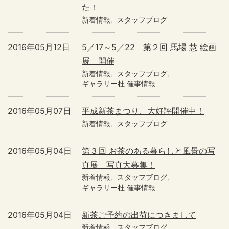
た！
新着情報
スタッフブログ
2016年05月12日
5／17～5／22 第２回 馬場 慧 絵画
展 開催
新着情報
スタッフブログ
ギャラリー杜 催事情報
2016年05月07日
平成新茶まつり、大好評開催中！
新着情報
スタッフブログ
2016年05月04日
第３回 お茶のある暮らしと風景の写
真展 写真大募集！
新着情報
スタッフブログ
ギャラリー杜 催事情報
2016年05月04日
新茶ご予約の出荷につきまして
新着情報
スタッフブログ