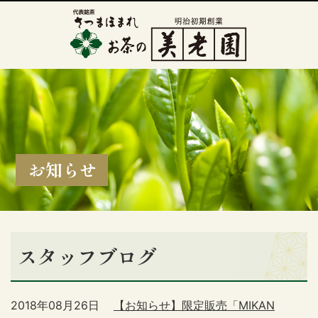
お知らせ
スタッフブログ
2018年08月26日
【お知らせ】限定販売「MIKAN