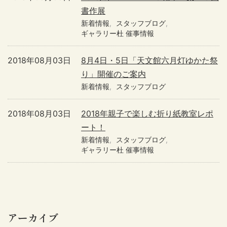
書作展
新着情報
スタッフブログ
ギャラリー杜 催事情報
2018年08月03日
8月4日・5日「天文館六月灯ゆかた祭
り」開催のご案内
新着情報
スタッフブログ
2018年08月03日
2018年親子で楽しむ折り紙教室レポ
ート！
新着情報
スタッフブログ
ギャラリー杜 催事情報
アーカイブ