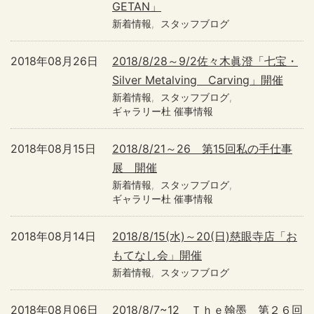
GETAN」
新着情報
スタッフブログ
2018年08月26日
2018/8/28～9/2佐々木眞澄「七宝・
Silver Metalving Carving」開催
新着情報
スタッフブログ
ギャラリー杜 催事情報
2018年08月15日
2018/8/21～26 第15回私の手仕事
展 開催
新着情報
スタッフブログ
ギャラリー杜 催事情報
2018年08月14日
2018/8/15(水)～20(日)慈眼寺店「お
もてなし会」開催
新着情報
スタッフブログ
2018年08月06日
2018/8/7~12 Ｔｈｅ翰墨 第２６回