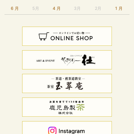
6 月
5月
4 月
3月
2月
1 月