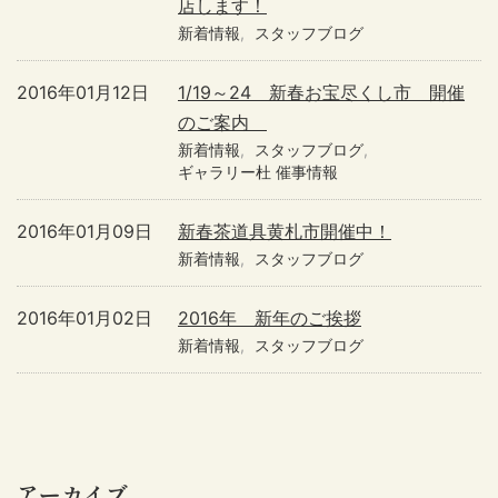
店します！
新着情報
スタッフブログ
2016年01月12日
1/19～24 新春お宝尽くし市 開催
のご案内
新着情報
スタッフブログ
ギャラリー杜 催事情報
2016年01月09日
新春茶道具黄札市開催中！
新着情報
スタッフブログ
2016年01月02日
2016年 新年のご挨拶
新着情報
スタッフブログ
アーカイブ