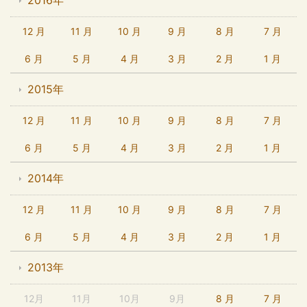
2016年
12 月
11 月
10 月
9 月
8 月
7 月
6 月
5 月
4 月
3 月
2 月
1 月
2015年
12 月
11 月
10 月
9 月
8 月
7 月
6 月
5 月
4 月
3 月
2 月
1 月
2014年
12 月
11 月
10 月
9 月
8 月
7 月
6 月
5 月
4 月
3 月
2 月
1 月
2013年
12月
11月
10月
9月
8 月
7 月