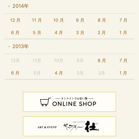
2014年
12 月
11 月
10 月
9 月
8 月
7 月
6 月
5 月
4 月
3 月
2 月
1 月
2013年
12月
11月
10月
9月
8 月
7 月
6 月
5月
4 月
3月
2月
1 月