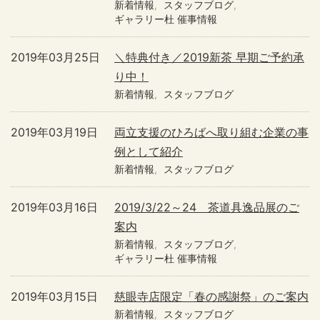
新着情報
スタッフブログ
ギャラリー杜 催事情報
2019年03月25日
＼特典付き／2019新茶 早期ご予約承
り中！
新着情報
スタッフブログ
2019年03月19日
両立支援のひろばへ取り組む企業の事
例として紹介
新着情報
スタッフブログ
2019年03月16日
2019/3/22～24 茶道具逸品展のご
案内
新着情報
スタッフブログ
ギャラリー杜 催事情報
2019年03月15日
慈眼寺店限定「春の感謝祭」のご案内
新着情報
スタッフブログ