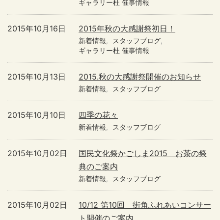
ギャラリー杜 催事情報
2015年10月16日
2015年秋の大感謝祭初日！
新着情報
スタッフブログ
ギャラリー杜 催事情報
2015年10月13日
2015.秋の大感謝祭開催のお知らせ
新着情報
スタッフブログ
2015年10月10日
四季の花々
新着情報
スタッフブログ
2015年10月02日
国民文化祭かごしま2015 お茶の祭
典のご案内
新着情報
スタッフブログ
2015年10月02日
10/12 第10回 街角ふれあいコンサー
ト開催のご案内