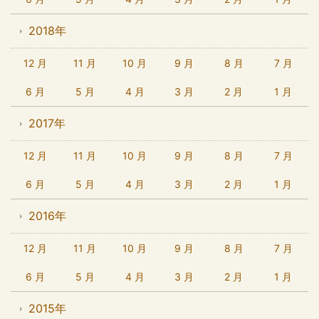
2018年
12 月
11 月
10 月
9 月
8 月
7 月
6 月
5 月
4 月
3 月
2 月
1 月
2017年
12 月
11 月
10 月
9 月
8 月
7 月
6 月
5 月
4 月
3 月
2 月
1 月
2016年
12 月
11 月
10 月
9 月
8 月
7 月
6 月
5 月
4 月
3 月
2 月
1 月
2015年