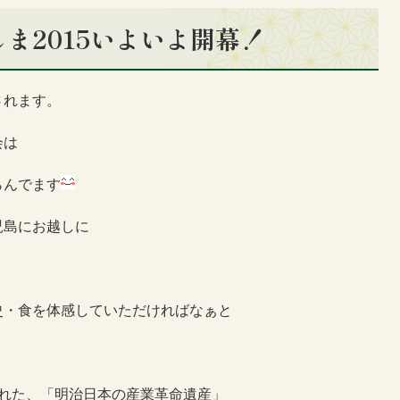
ま2015いよいよ開幕！
されます。
会は
らんでます
児島にお越しに
史・食を体感していただければなぁと
された、「明治日本の産業革命遺産」